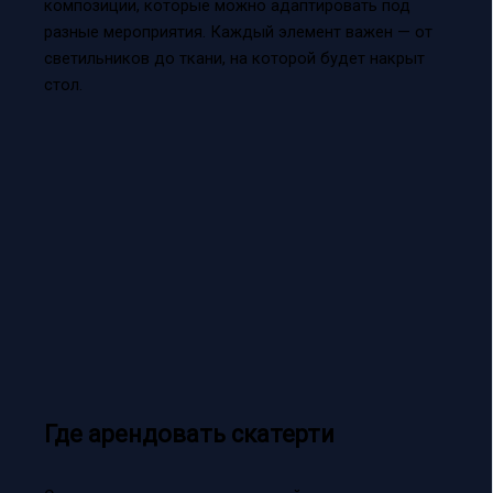
композиции, которые можно адаптировать под
разные мероприятия. Каждый элемент важен — от
светильников до ткани, на которой будет накрыт
стол.
Где арендовать скатерти