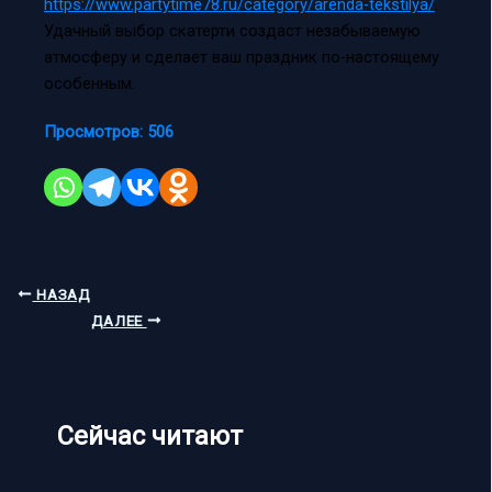
https://www.partytime78.ru/category/arenda-tekstilya/
.
Удачный выбор скатерти создаст незабываемую
атмосферу и сделает ваш праздник по-настоящему
особенным.
Просмотров:
506
НАЗАД
ДАЛЕЕ
Сейчас читают