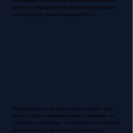
обращения с их текстилем. Некоторые компании
требуют возвращения в ненарушенном состоянии,
поэтому лучше проявлять аккуратность.
Каждый элемент, включая скатерти, вносит свой
вклад в общую атмосферу вашего праздника. Не
торопитесь с выбором — эксперименты с цветами и
текстурами могут привести к удивительным