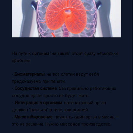
На пути к органам "на заказ" стоят сразу несколько
проблем:
-
Биоматериалы
: не все клетки ведут себя
предсказуемо при печати.
-
Сосудистая система
: без правильно работающих
сосудов орган просто не будет жить.
-
Интеграция в организм
: напечатанный орган
должен "влиться" в тело, как родной.
-
Масштабирование
: печатать один орган в месяц —
это не решение. Нужно массовое производство.