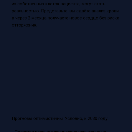
из собственных клеток пациента, могут стать
реальностью. Представьте: вы сдаёте анализ крови,
а через 2 месяца получаете новое сердце без риска
отторжения.
Прогнозы оптимистичны. Условно, к 2030 году: