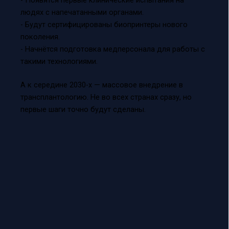
- Появятся первые клинические испытания на
людях с напечатанными органами.
- Будут сертифицированы биопринтеры нового
поколения.
- Начнётся подготовка медперсонала для работы с
такими технологиями.
А к середине 2030-х — массовое внедрение в
трансплантологию. Не во всех странах сразу, но
первые шаги точно будут сделаны.