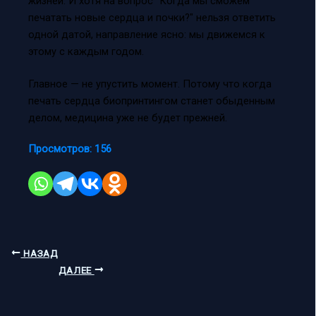
жизней. И хотя на вопрос "Когда мы сможем
печатать новые сердца и почки?" нельзя ответить
одной датой, направление ясно: мы движемся к
этому с каждым годом.
Главное — не упустить момент. Потому что когда
печать сердца биопринтингом станет обыденным
делом, медицина уже не будет прежней.
Просмотров:
156
НАЗАД
ДАЛЕЕ