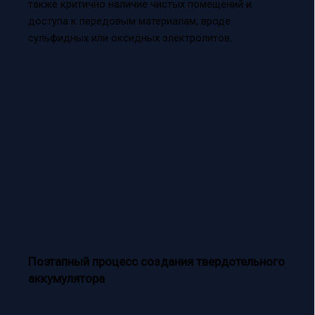
также критично наличие чистых помещений и
доступа к передовым материалам, вроде
сульфидных или оксидных электролитов.
Поэтапный процесс создания твердотельного
аккумулятора