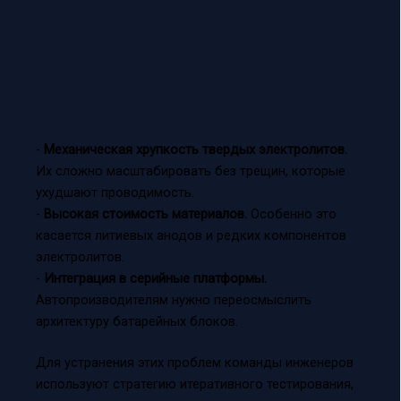
-
Механическая хрупкость твердых электролитов.
Их сложно масштабировать без трещин, которые
ухудшают проводимость.
-
Высокая стоимость материалов.
Особенно это
касается литиевых анодов и редких компонентов
электролитов.
-
Интеграция в серийные платформы.
Автопроизводителям нужно переосмыслить
архитектуру батарейных блоков.
Для устранения этих проблем команды инженеров
используют стратегию итеративного тестирования,