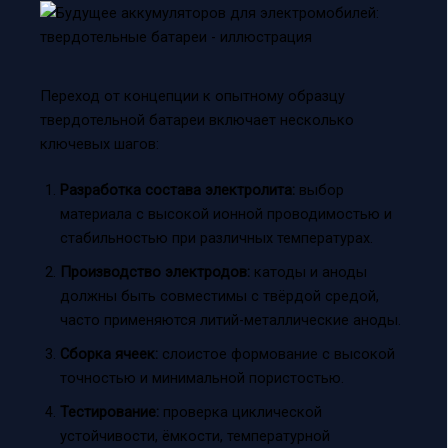
Переход от концепции к опытному образцу
твердотельной батареи включает несколько
ключевых шагов:
Разработка состава электролита:
выбор
материала с высокой ионной проводимостью и
стабильностью при различных температурах.
Производство электродов:
катоды и аноды
должны быть совместимы с твёрдой средой,
часто применяются литий-металлические аноды.
Сборка ячеек:
слоистое формование с высокой
точностью и минимальной пористостью.
Тестирование:
проверка циклической
устойчивости, ёмкости, температурной