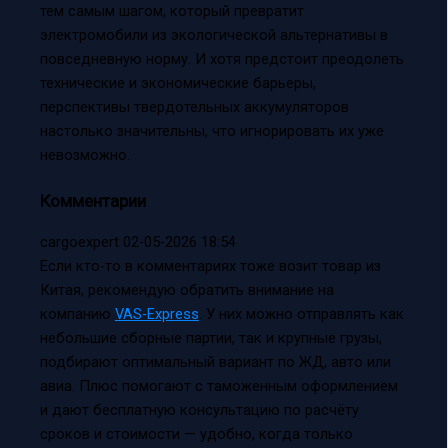
тем самым шагом, который превратит
электромобили из экологической альтернативы в
повседневную норму. И хотя предстоит преодолеть
технические и экономические барьеры,
перспективы твердотельных аккумуляторов
настолько значительны, что игнорировать их уже
невозможно.
Комментарии
cargoexpert
02-05-2026 18:54
Если кто-то в комментариях тоже возит товар из
Китая, рекомендую обратить внимание на
компанию
VAS-Express
. У них можно отправлять как
небольшие сборные партии, так и крупные грузы,
подбирают оптимальный вариант по ЖД, авто или
авиа. Плюс помогают с таможенным оформлением
и дают бесплатную консультацию по расчёту
сроков и стоимости — удобно, когда только