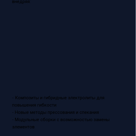
внедряя:
- Композиты и гибридные электролиты для
повышения гибкости
- Новые методы прессования и спекания
- Модульные сборки с возможностью замены
элементов