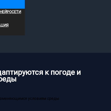
 НЕЙРОСЕТИ
АЦИЯ
даптируются к погоде и
реды
и изменяющимся условиям среды