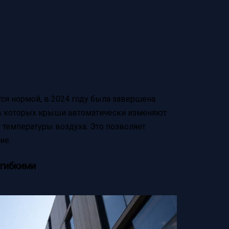
тся нормой, в 2024 году была завершена
 в которых крыши автоматически изменяют
 температуры воздуха. Это позволяет
ие.
 гибкими