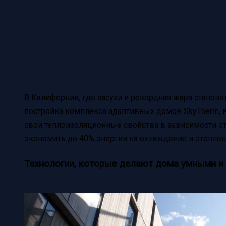
В Калифорнии, где засухи и рекордная жара становя
постройка комплекса адаптивных домов SkyTherm,
свои теплоизоляционные свойства в зависимости от
экономить до 40% энергии на охлаждение и отоплен
Технологии, которые делают дома умными и