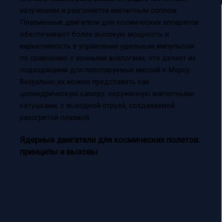
излучением и разгоняется магнитным соплом.
Плазменные двигатели для космических аппаратов
обеспечивают более высокую мощность и
вариативность в управлении удельным импульсом
по сравнению с ионными аналогами, что делает их
подходящими для пилотируемых миссий к Марсу.
Визуально их можно представить как
цилиндрическую камеру, окруженную магнитными
катушками, с выходной струей, создаваемой
разогретой плазмой.
Ядерные двигатели для космических полетов:
принципы и вызовы