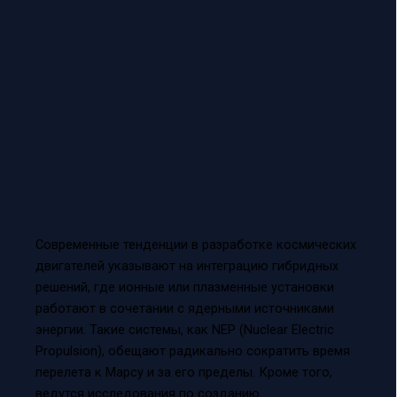
Современные тенденции в разработке космических
двигателей указывают на интеграцию гибридных
решений, где ионные или плазменные установки
работают в сочетании с ядерными источниками
энергии. Такие системы, как NEP (Nuclear Electric
Propulsion), обещают радикально сократить время
перелета к Марсу и за его пределы. Кроме того,
ведутся исследования по созданию