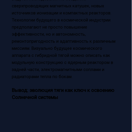
сверхпроводящих магнитных катушек, новых
источников ионизации и компактных реакторов.
Технологии будущего в космической индустрии
предполагают не просто повышение
эффективности, но и автономность,
ремонтопригодность и адаптивность к различным
миссиям. Визуально будущее космического
аппарата с гибридной тягой можно описать как
модульную конструкцию с ядерным реактором в
задней части, электромагнитными соплами и
радиаторами тепла по бокам.
Вывод: эволюция тяги как ключ к освоению
Солнечной системы