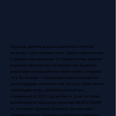
Ядерные двигатели для космических полетов
включают два основных типа: ядерно-термические
и ядерно-электрические. В первом случае, жидкий
водород нагревается в активной зоне ядерного
реактора и выбрасывается через сопло, создавая
тягу. Во втором — энергия деления используется
для генерации электричества, которое затем питает
электродвигатель, например ионный или
плазменный. В 2025 году интерес к этим системам
возобновился благодаря проектам NASA и DARPA
по созданию ядерных буксиров для миссий в
дальний космос. Основные сложности связаны с