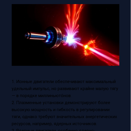
1. Ионные двигатели обеспечивают максимальный
удельный импульс, но развивают крайне малую тягу
— в порядке миллиньюто́нов.
2. Плазменные установки демонстрируют более
высокую мощность и гибкость в регулировании
тяги, однако требуют значительных энергетических
ресурсов, например, ядерных источников.
3. Ядерные двигатели, особенно ядерно-