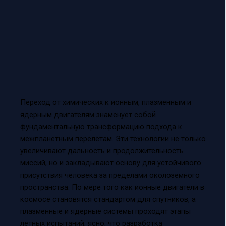
Переход от химических к ионным, плазменным и
ядерным двигателям знаменует собой
фундаментальную трансформацию подхода к
межпланетным перелётам. Эти технологии не только
увеличивают дальность и продолжительность
миссий, но и закладывают основу для устойчивого
присутствия человека за пределами околоземного
пространства. По мере того как ионные двигатели в
космосе становятся стандартом для спутников, а
плазменные и ядерные системы проходят этапы
летных испытаний, ясно, что разработка