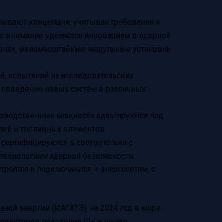
тывают концепции, учитывая требования к
ое внимание уделяется инновациям в ядерной
ронах, маломасштабные модульные установки
й, испытаний на исследовательских
 поведение новых систем в различных
изводственные мощности адаптируются под
лей и топливных элементов.
 сертифицируются в соответствии с
ехнологиям ядерной безопасности.
строятся и подключаются к энергосетям, с
ной энергии (МАГАТЭ), на 2024 год в мире
еакторов поколения III+ и начато