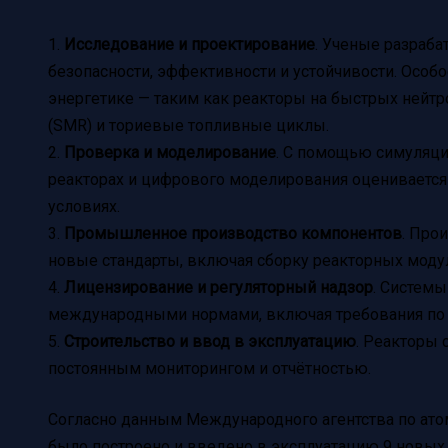
1.
Исследование и проектирование
. Ученые разраба
безопасности, эффективности и устойчивости. Особ
энергетике — таким как реакторы на быстрых нейт
(SMR) и ториевые топливные циклы.
2.
Проверка и моделирование
. С помощью симуляци
реакторах и цифрового моделирования оценивается
условиях.
3.
Промышленное производство компонентов
. Про
новые стандарты, включая сборку реакторных моду
4.
Лицензирование и регуляторный надзор
. Системы
международными нормами, включая требования по т
5.
Строительство и ввод в эксплуатацию
. Реакторы 
постоянным мониторингом и отчётностью.
Согласно данным Международного агентства по атом
было построено и введено в эксплуатацию 9 новых р