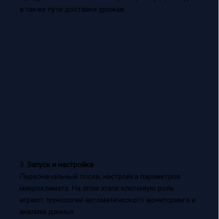
а также пути доставки урожая.
3.
Запуск и настройка
Первоначальный посев, настройка параметров
микроклимата. На этом этапе ключевую роль
играют технологии автоматического мониторинга и
анализа данных.