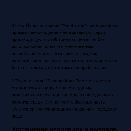
В Нью-Йорке компания *AeroFarms* преобразовала
промышленное здание в вертикальную ферму,
производящую до 900 тонн овощей в год без
использования почвы и с минимальным
потреблением воды. Это пример того, как
экологическое сельское хозяйство в городе может
быть не только устойчивым, но и прибыльным.
В Токио стартап *Pasona Urban Farm* разместил
огород прямо внутри офисного здания,
интегрировав производство еды в повседневную
рабочую среду. Это не просто ферма, а часть
культурной трансформации отношения к городской
пище.
Устранение неполадок и вызовов