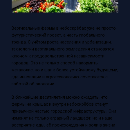
Вертикальные фермы в небоскрёбах уже не просто
футуристический проект, а часть глобального
тренда. С учётом роста населения и урбанизации,
технологии вертикального земледелия становятся
ключом к продовольственной независимости
городов. Это не только способ накормить
мегаполис, но и шаг к более устойчивому будущему,
где инновации в агротехнологиях сочетаются с
заботой об экологии.
В ближайшие десятилетия можно ожидать, что
фермы на крышах и внутри небоскрёбов станут
привычной частью городской инфраструктуры. Они
изменят не только аграрный ландшафт, но и наше
восприятие еды, её происхождения и роли в жизни