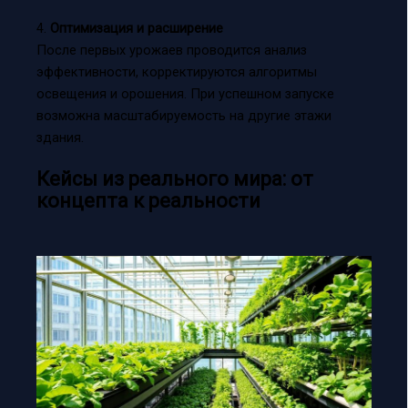
4.
Оптимизация и расширение
После первых урожаев проводится анализ
эффективности, корректируются алгоритмы
освещения и орошения. При успешном запуске
возможна масштабируемость на другие этажи
здания.
Кейсы из реального мира: от
концепта к реальности