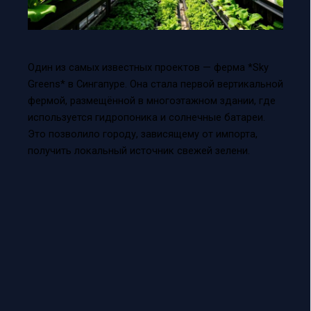
Один из самых известных проектов — ферма *Sky
Greens* в Сингапуре. Она стала первой вертикальной
фермой, размещённой в многоэтажном здании, где
используется гидропоника и солнечные батареи.
Это позволило городу, зависящему от импорта,
получить локальный источник свежей зелени.