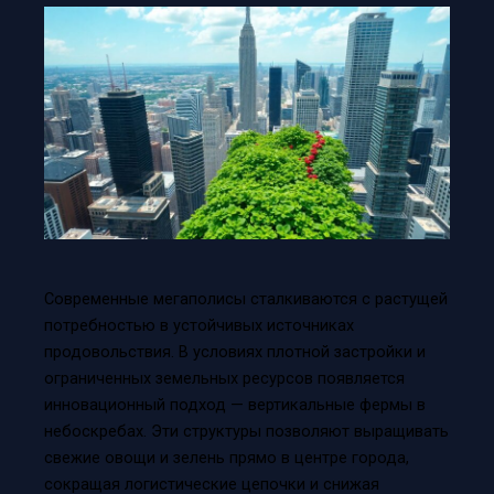
Современные мегаполисы сталкиваются с растущей
потребностью в устойчивых источниках
продовольствия. В условиях плотной застройки и
ограниченных земельных ресурсов появляется
инновационный подход — вертикальные фермы в
небоскребах. Эти структуры позволяют выращивать
свежие овощи и зелень прямо в центре города,
сокращая логистические цепочки и снижая