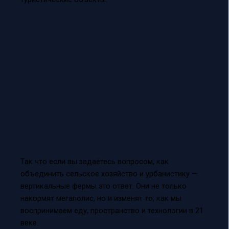
Так что если вы задаётесь вопросом, как
объединить сельское хозяйство и урбанистику —
вертикальные фермы это ответ. Они не только
накормят мегаполис, но и изменят то, как мы
воспринимаем еду, пространство и технологии в 21
веке.