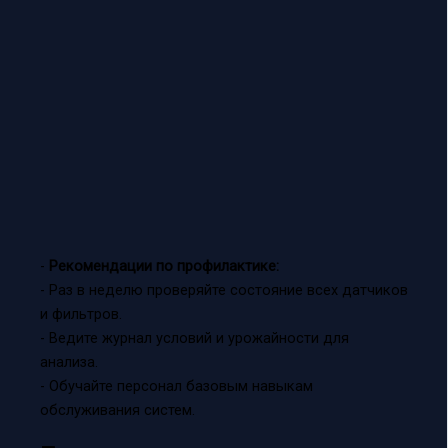
-
Рекомендации по профилактике:
- Раз в неделю проверяйте состояние всех датчиков
и фильтров.
- Ведите журнал условий и урожайности для
анализа.
- Обучайте персонал базовым навыкам
обслуживания систем.