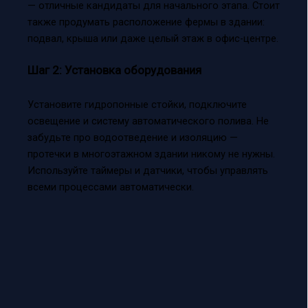
— отличные кандидаты для начального этапа. Стоит
также продумать расположение фермы в здании:
подвал, крыша или даже целый этаж в офис-центре.
Шаг 2: Установка оборудования
Установите гидропонные стойки, подключите
освещение и систему автоматического полива. Не
забудьте про водоотведение и изоляцию —
протечки в многоэтажном здании никому не нужны.
Используйте таймеры и датчики, чтобы управлять
всеми процессами автоматически.