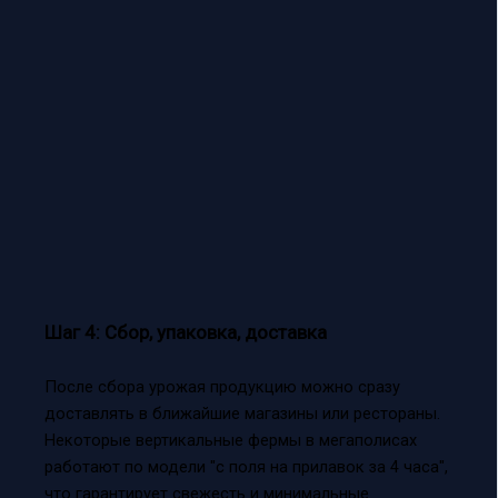
Шаг 4: Сбор, упаковка, доставка
После сбора урожая продукцию можно сразу
доставлять в ближайшие магазины или рестораны.
Некоторые вертикальные фермы в мегаполисах
работают по модели "с поля на прилавок за 4 часа",
что гарантирует свежесть и минимальные