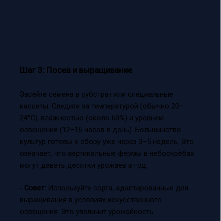
Шаг 3: Посев и выращивание
Засейте семена в субстрат или специальные
кассеты. Следите за температурой (обычно 20–
24°C), влажностью (около 60%) и уровнем
освещения (12–16 часов в день). Большинство
культур готовы к сбору уже через 3–5 недель. Это
означает, что вертикальные фермы в небоскрёбах
могут давать десятки урожаев в год.
-
Совет:
Используйте сорта, адаптированные для
выращивания в условиях искусственного
освещения. Это увеличит урожайность.