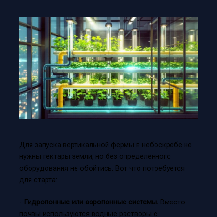
Для запуска вертикальной фермы в небоскрёбе не
нужны гектары земли, но без определённого
оборудования не обойтись. Вот что потребуется
для старта:
-
Гидропонные или аэропонные системы.
Вместо
почвы используются водные растворы с