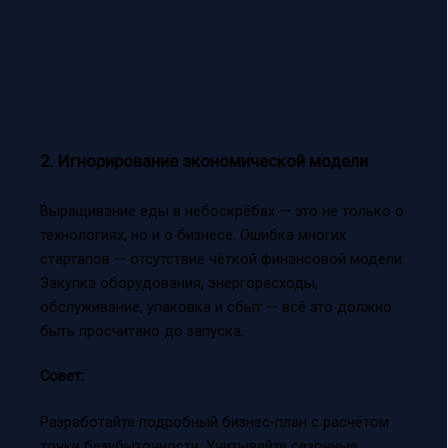
2. Игнорирование экономической модели
Выращивание еды в небоскрёбах — это не только о
технологиях, но и о бизнесе. Ошибка многих
стартапов — отсутствие чёткой финансовой модели.
Закупка оборудования, энергорасходы,
обслуживание, упаковка и сбыт — всё это должно
быть просчитано до запуска.
Совет:
Разработайте подробный бизнес-план с расчётом
точки безубыточности. Учитывайте сезонные