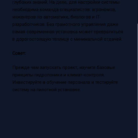
глубоких знаний. На деле, для настройки системы
необходима команда специалистов: агрономов,
инженеров по автоматике, биологов и IT-
разработчиков. Без грамотного управления даже
самая современная установка может превратиться
в дорогостоящую теплицу с минимальной отдачей.
Совет:
Прежде чем запускать проект, изучите базовые
принципы гидропоники и климат-контроля.
Инвестируйте в обучение персонала и тестируйте
систему на пилотной установке.