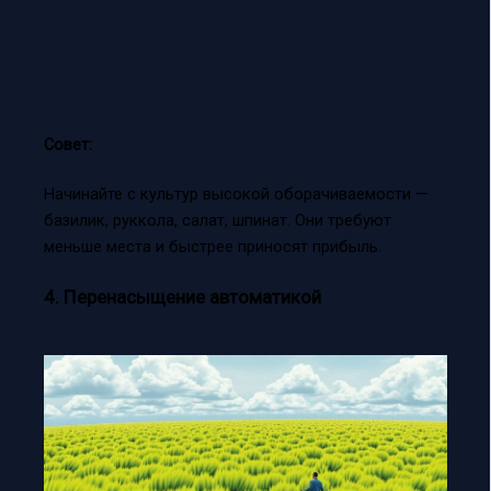
Совет:
Начинайте с культур высокой оборачиваемости —
базилик, руккола, салат, шпинат. Они требуют
меньше места и быстрее приносят прибыль.
4. Перенасыщение автоматикой