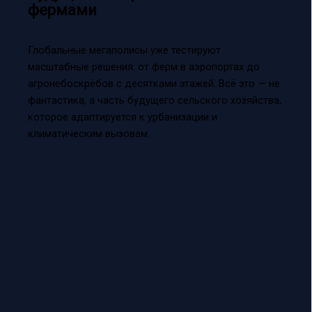
фермами
Глобальные мегаполисы уже тестируют
масштабные решения: от ферм в аэропортах до
агронебоскрёбов с десятками этажей. Всё это — не
фантастика, а часть будущего сельского хозяйства,
которое адаптируется к урбанизации и
климатическим вызовам.