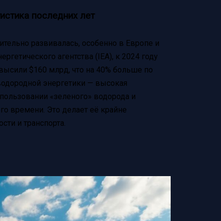
истика последних лет
ительно развивалась, особенно в Европе и
ргетического агентства (IEA), к 2024 году
ысили $160 млрд, что на 40% больше по
водородной энергетики — высокая
пользовании «зеленого» водорода и
го времени. Это делает её крайне
ти и транспорта.