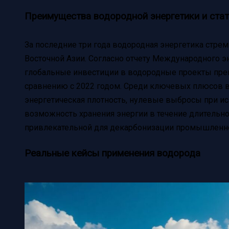
Преимущества водородной энергетики и стат
За последние три года водородная энергетика стрем
Восточной Азии. Согласно отчету Международного эне
глобальные инвестиции в водородные проекты прев
сравнению с 2022 годом. Среди ключевых плюсов 
энергетическая плотность, нулевые выбросы при ис
возможность хранения энергии в течение длительно
привлекательной для декарбонизации промышленнос
Реальные кейсы применения водорода