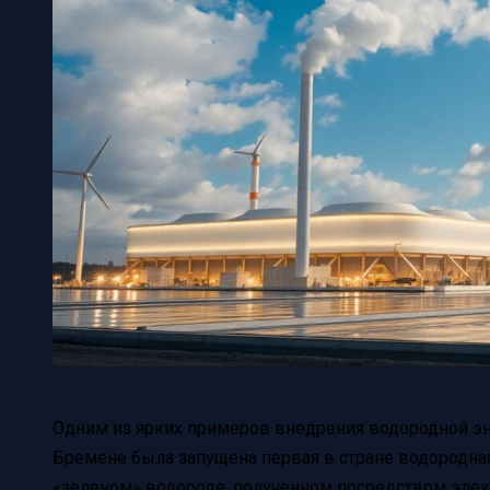
Одним из ярких примеров внедрения водородной эне
Бремене была запущена первая в стране водородна
«зеленом» водороде, полученном посредством элект