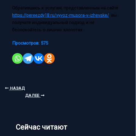
Обратившись к услугам, представленным на сайте
https://pereezdy18.ru/vyvoz-musora-v-izhevske/
, вы
получите индивидуальный подход и не
беспокойтесь о лишних хлопотах.
Просмотров:
575
НАЗАД
ДАЛЕЕ
Сейчас читают