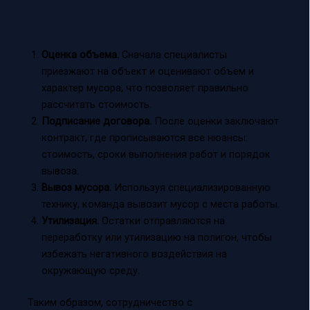
Оценка объема.
Сначала специалисты
приезжают на объект и оценивают объем и
характер мусора, что позволяет правильно
рассчитать стоимость.
Подписание договора.
После оценки заключают
контракт, где прописываются все нюансы:
стоимость, сроки выполнения работ и порядок
вывоза.
Вывоз мусора.
Используя специализированную
технику, команда вывозит мусор с места работы.
Утилизация.
Остатки отправляются на
переработку или утилизацию на полигон, чтобы
избежать негативного воздействия на
окружающую среду.
Таким образом, сотрудничество с