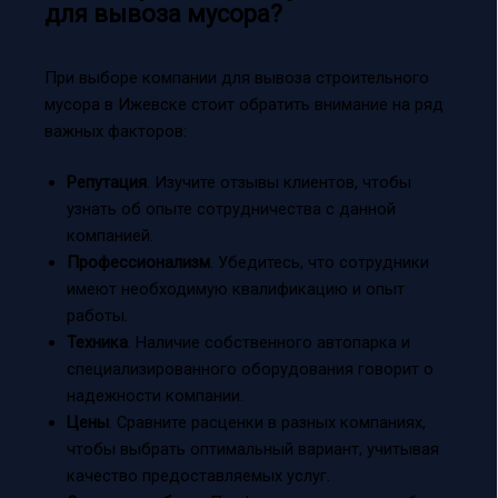
для вывоза мусора?
При выборе компании для вывоза строительного
мусора в Ижевске стоит обратить внимание на ряд
важных факторов:
Репутация
. Изучите отзывы клиентов, чтобы
узнать об опыте сотрудничества с данной
компанией.
Профессионализм
. Убедитесь, что сотрудники
имеют необходимую квалификацию и опыт
работы.
Техника
. Наличие собственного автопарка и
специализированного оборудования говорит о
надежности компании.
Цены
. Сравните расценки в разных компаниях,
чтобы выбрать оптимальный вариант, учитывая
качество предоставляемых услуг.