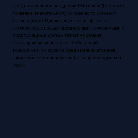
В Индии массовое внедрение ГМ-хлопка (Bt cotton)
привело к значительному снижению применения
инсектицидов. Однако спустя годы фермеры
столкнулись с новыми вредителями, неуязвимыми к
модификации, и ростом затрат на семена.
Некоторые регионы даже сообщили об
экономическом кризисе среди мелких аграриев,
зависящих от транснациональных производителей
семян.