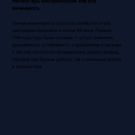
Начало эры биотехнологий: как всё
начиналось
Генная инженерия в сельском хозяйстве стала
настоящим прорывом в конце XX века. Первые
ГМО-культуры были созданы с целью повысить
урожайность, устойчивость к вредителям и засухам.
С тех пор технология продвинулась далеко вперёд,
породив как бурные дебаты, так и реальные успехи
в агросекторе.