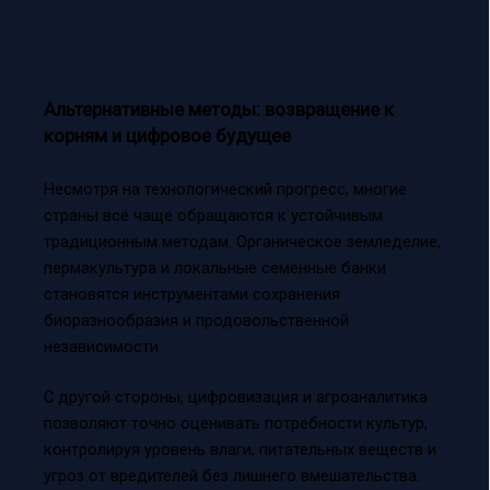
Альтернативные методы: возвращение к
корням и цифровое будущее
Несмотря на технологический прогресс, многие
страны всё чаще обращаются к устойчивым
традиционным методам. Органическое земледелие,
пермакультура и локальные семенные банки
становятся инструментами сохранения
биоразнообразия и продовольственной
независимости.
С другой стороны, цифровизация и агроаналитика
позволяют точно оценивать потребности культур,
контролируя уровень влаги, питательных веществ и
угроз от вредителей без лишнего вмешательства.