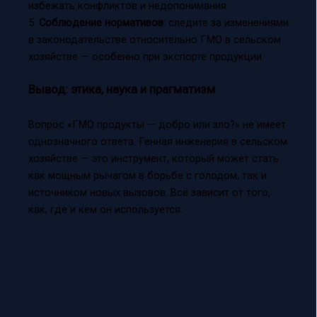
избежать конфликтов и недопонимания.
5.
Соблюдение нормативов
: следите за изменениями
в законодательстве относительно ГМО в сельском
хозяйстве — особенно при экспорте продукции.
Вывод: этика, наука и прагматизм
Вопрос «ГМО продукты — добро или зло?» не имеет
однозначного ответа. Генная инженерия в сельском
хозяйстве — это инструмент, который может стать
как мощным рычагом в борьбе с голодом, так и
источником новых вызовов. Всё зависит от того,
как, где и кем он используется.