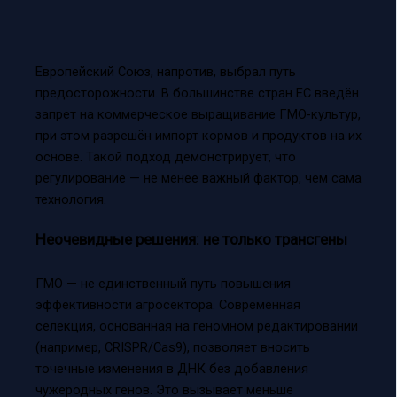
Европейский Союз, напротив, выбрал путь
предосторожности. В большинстве стран ЕС введён
запрет на коммерческое выращивание ГМО-культур,
при этом разрешён импорт кормов и продуктов на их
основе. Такой подход демонстрирует, что
регулирование — не менее важный фактор, чем сама
технология.
Неочевидные решения: не только трансгены
ГМО — не единственный путь повышения
эффективности агросектора. Современная
селекция, основанная на геномном редактировании
(например, CRISPR/Cas9), позволяет вносить
точечные изменения в ДНК без добавления
чужеродных генов. Это вызывает меньше