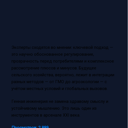
Эксперты сходятся во мнении: ключевой подход —
это научно обоснованное регулирование,
прозрачность перед потребителями и комплексное
рассмотрение плюсов и минусов. Будущее
сельского хозяйства, вероятно, лежит в интеграции
разных методов — от ГМО до агроэкологии — с
учётом местных условий и глобальных вызовов.
Генная инженерия не замена здравому смыслу и
устойчивому мышлению. Это лишь один из
инструментов в арсенале XXI века.
Просмотров:
2 889