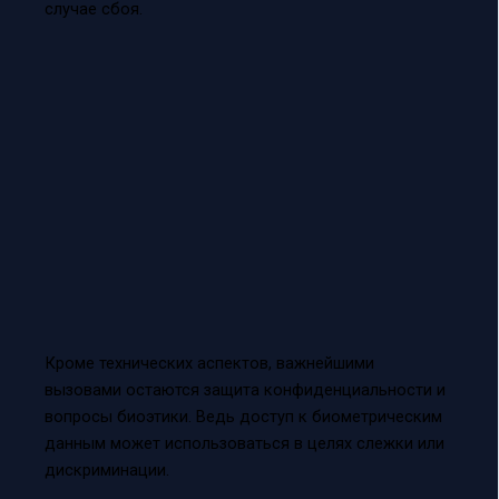
случае сбоя.
Кроме технических аспектов, важнейшими
вызовами остаются защита конфиденциальности и
вопросы биоэтики. Ведь доступ к биометрическим
данным может использоваться в целях слежки или
дискриминации.