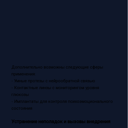
Дополнительно возможны следующие сферы
применения:
- Умные протезы с нейрообратной связью
- Контактные линзы с мониторингом уровня
глюкозы
- Имплантаты для контроля психоэмоционального
состояния
Устранение неполадок и вызовы внедрения