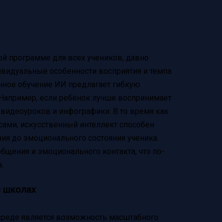
ой программе для всех учеников, давно
ивидуальные особенности восприятия и темпа
анное обучение ИИ предлагает гибкую
 Например, если ребёнок лучше воспринимает
видеоуроков и инфографики. В то время как
сами, искусственный интеллект способен
ия до эмоционального состояния ученика.
общения и эмоционального контакта, что по-
.
в школах
реде является возможность масштабного