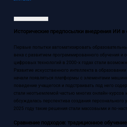
Исторические предпосылки внедрения ИИ в 
Первые попытки автоматизировать образовательны
века с развитием программированного обучения и 
цифровых технологий в 2000-х годах стали возмож
Развитие искусственного интеллекта в образовании 
начали появляться платформы с элементами машинн
поведение учащегося и подстраивать под него соде
стали неотъемлемой частью многих онлайн-курсов 
обсуждалась перспектива создания персонального уч
2025 году такие решения стали массовыми и по-на
Сравнение подходов: традиционное обучение