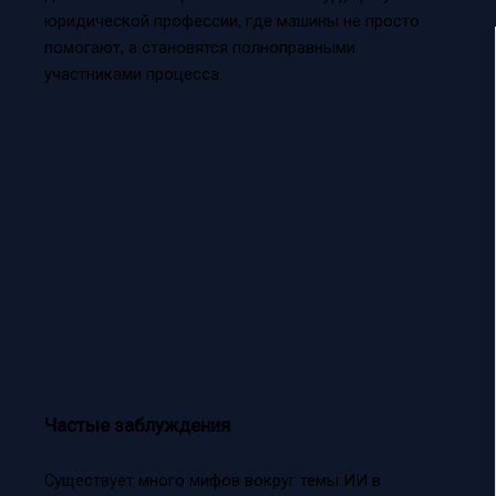
юридической профессии, где машины не просто
помогают, а становятся полноправными
участниками процесса.
Частые заблуждения
Существует много мифов вокруг темы ИИ в