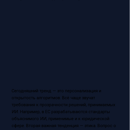
Сегодняшний тренд — это персонализация и
открытость алгоритмов. Всё чаще звучат
требования к прозрачности решений, принимаемых
ИИ. Например, в ЕС разрабатываются стандарты
объяснимого ИИ, применимые и к юридической
сфере. Вторая важная тенденция — этика. Вопрос о