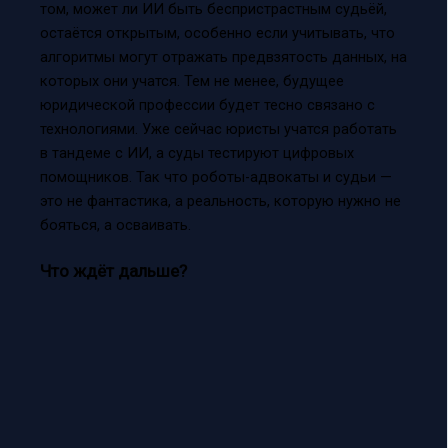
том, может ли ИИ быть беспристрастным судьёй,
остаётся открытым, особенно если учитывать, что
алгоритмы могут отражать предвзятость данных, на
которых они учатся. Тем не менее, будущее
юридической профессии будет тесно связано с
технологиями. Уже сейчас юристы учатся работать
в тандеме с ИИ, а суды тестируют цифровых
помощников. Так что роботы-адвокаты и судьи —
это не фантастика, а реальность, которую нужно не
бояться, а осваивать.
Что ждёт дальше?