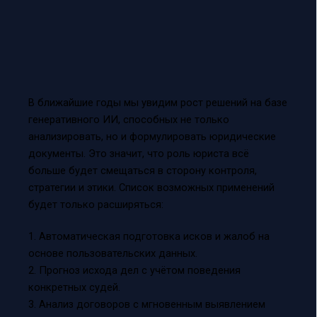
В ближайшие годы мы увидим рост решений на базе
генеративного ИИ, способных не только
анализировать, но и формулировать юридические
документы. Это значит, что роль юриста всё
больше будет смещаться в сторону контроля,
стратегии и этики. Список возможных применений
будет только расширяться:
1. Автоматическая подготовка исков и жалоб на
основе пользовательских данных.
2. Прогноз исхода дел с учётом поведения
конкретных судей.
3. Анализ договоров с мгновенным выявлением