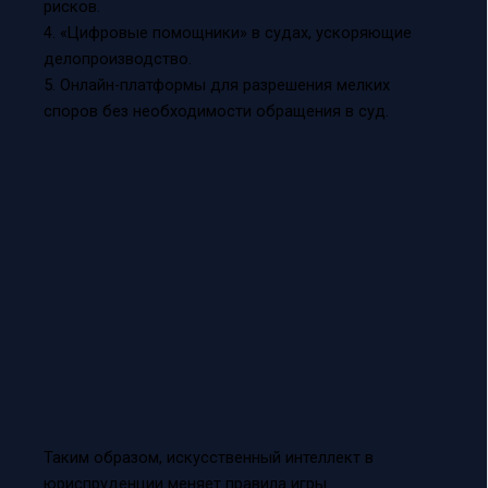
рисков.
4. «Цифровые помощники» в судах, ускоряющие
делопроизводство.
5. Онлайн-платформы для разрешения мелких
споров без необходимости обращения в суд.
Таким образом, искусственный интеллект в
юриспруденции меняет правила игры.