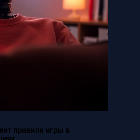
яет правила игры в
циях