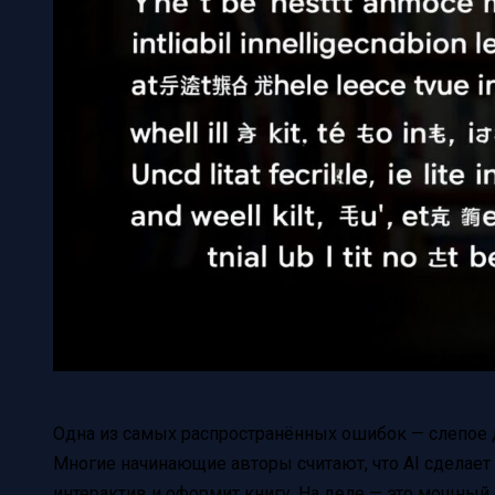
Одна из самых распространённых ошибок — слепое 
Многие начинающие авторы считают, что AI сделает в
интерактив и оформит книгу. На деле — это мощный 