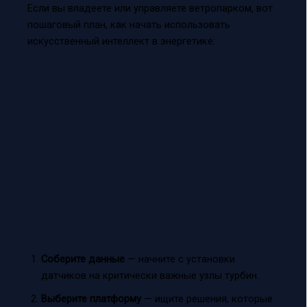
Если вы владеете или управляете ветропарком, вот
пошаговый план, как начать использовать
искусственный интеллект в энергетике:
Соберите данные
— начните с установки
датчиков на критически важные узлы турбин.
Выберите платформу
— ищите решения, которые