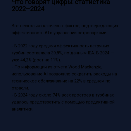
Что говорят цифры: статистика
2022–2024
Вот несколько ключевых фактов, подтверждающих
эффективность AI в управлении ветропарками:
- В 2022 году средняя эффективность ветряных
турбин составляла 39,8%, по данным IEA. В 2024 —
уже 44,2% (рост на 11%).
- По информации из отчета Wood Mackenzie,
использование AI позволило сократить расходы на
техническое обслуживание на 22% в среднем по
отрасли.
- В 2024 году около 74% всех простоев в турбинах
удалось предотвратить с помощью предиктивной
аналитики.