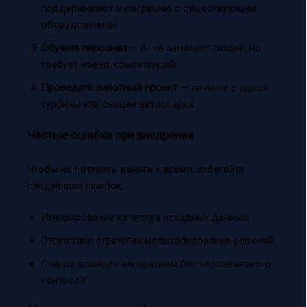
поддерживают интеграцию с существующим
оборудованием.
Обучите персонал
— AI не заменяет людей, но
требует новых компетенций.
Проведите пилотный проект
— начните с одной
турбины или секции ветропарка.
Частые ошибки при внедрении
Чтобы не потерять деньги и время, избегайте
следующих ошибок:
Игнорирование качества исходных данных;
Отсутствие стратегии масштабирования решений;
Слепое доверие алгоритмам без человеческого
контроля.