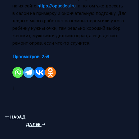
на их сайте
https://opticdeal.ru
, а потом уже доехать
в салон на примерку и окончательную подгонку. Для
тех, кто много работает за компьютером или у кого
ребёнку нужны очки, там реально хороший выбор
женских, мужских и детских оправ, а ещё делают
ремонт оправ, если что-то случится.
Просмотров:
258
1
НАЗАД
ДАЛЕЕ