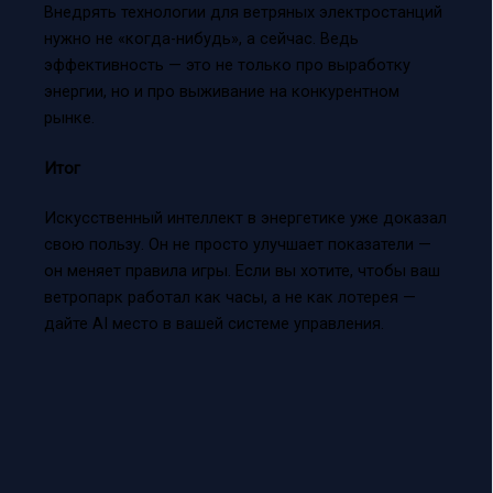
Внедрять технологии для ветряных электростанций
нужно не «когда-нибудь», а сейчас. Ведь
эффективность — это не только про выработку
энергии, но и про выживание на конкурентном
рынке.
Итог
Искусственный интеллект в энергетике уже доказал
свою пользу. Он не просто улучшает показатели —
он меняет правила игры. Если вы хотите, чтобы ваш
ветропарк работал как часы, а не как лотерея —
дайте AI место в вашей системе управления.