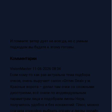
И помните: ветер дует не всегда, но с умным
подходом вы будете к этому готовы.
Комментарии
VisionMaster
11-06-2026 08:34
Если кому-то как раз актуальна тема подбора
очков, очень выручает салон «Оптик Deal» у м.
Красные ворота – делал там очки со сложными
диоптриями, всё сняли по индивидуальным
параметрам лица и подобрали линзы Hoya,
получилось удобно и без искажений. Плюс, можно
сначала спокойно выбрать оправу и линзы онлайн