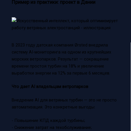
Пример из практики: проект в Дании
В 2023 году датская компания Ørsted внедрила
систему AI-мониторинга на одном из крупнейших
морских ветропарков. Результат — сокращение
времени простоя турбин на 18% и увеличение
выработки энергии на 12% за первые 6 месяцев.
Что дает AI владельцам ветропарков
Внедрение AI для ветряных турбин — это не просто
автоматизация. Это конкретные выгоды:
- Повышение КПД каждой турбины;
- Снижение затрат на техобслуживание;