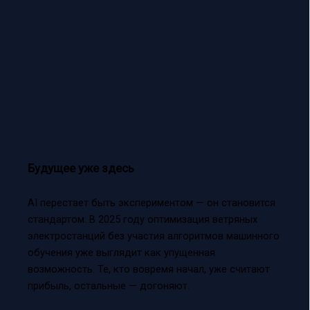
Будущее уже здесь
AI перестает быть экспериментом — он становится
стандартом. В 2025 году оптимизация ветряных
электростанций без участия алгоритмов машинного
обучения уже выглядит как упущенная
возможность. Те, кто вовремя начал, уже считают
прибыль, остальные — догоняют.