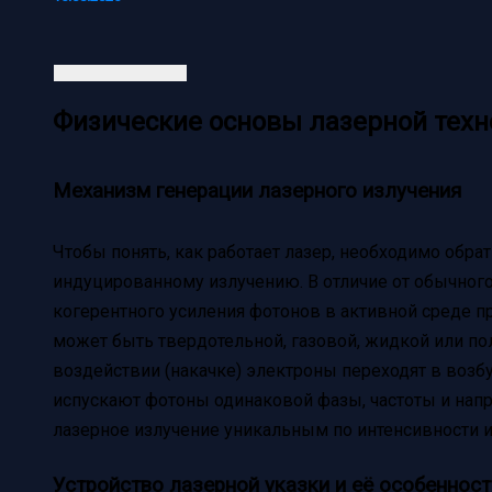
Физические основы лазерной техн
Механизм генерации лазерного излучения
Чтобы понять, как работает лазер, необходимо обра
индуцированному излучению. В отличие от обычного 
когерентного усиления фотонов в активной среде п
может быть твердотельной, газовой, жидкой или п
воздействии (накачке) электроны переходят в возбу
испускают фотоны одинаковой фазы, частоты и напр
лазерное излучение уникальным по интенсивности 
Устройство лазерной указки и её особенност