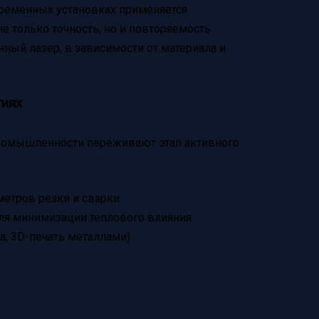
ременных установках применяется
 только точность, но и повторяемость
нный лазер, в зависимости от материала и
гиях
 промышленности переживают этап активного
метров резки и сварки
ля минимизации теплового влияния
а, 3D-печать металлами)