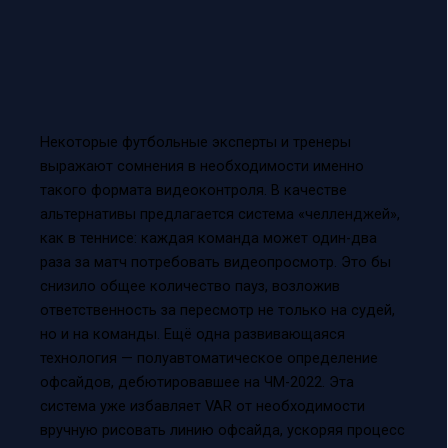
Некоторые футбольные эксперты и тренеры
выражают сомнения в необходимости именно
такого формата видеоконтроля. В качестве
альтернативы предлагается система «челленджей»,
как в теннисе: каждая команда может один-два
раза за матч потребовать видеопросмотр. Это бы
снизило общее количество пауз, возложив
ответственность за пересмотр не только на судей,
но и на команды. Ещё одна развивающаяся
технология — полуавтоматическое определение
офсайдов, дебютировавшее на ЧМ-2022. Эта
система уже избавляет VAR от необходимости
вручную рисовать линию офсайда, ускоряя процесс