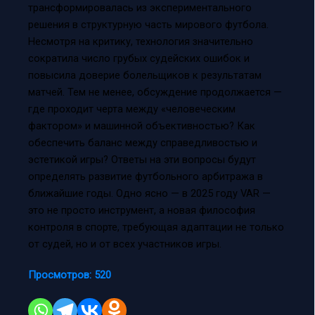
трансформировалась из экспериментального
решения в структурную часть мирового футбола.
Несмотря на критику, технология значительно
сократила число грубых судейских ошибок и
повысила доверие болельщиков к результатам
матчей. Тем не менее, обсуждение продолжается —
где проходит черта между «человеческим
фактором» и машинной объективностью? Как
обеспечить баланс между справедливостью и
эстетикой игры? Ответы на эти вопросы будут
определять развитие футбольного арбитража в
ближайшие годы. Одно ясно — в 2025 году VAR —
это не просто инструмент, а новая философия
контроля в спорте, требующая адаптации не только
от судей, но и от всех участников игры.
Просмотров:
520