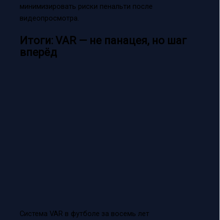
минимизировать риски пенальти после
видеопросмотра.
Итоги: VAR — не панацея, но шаг
вперёд
Система VAR в футболе за восемь лет