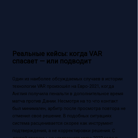
Реальные кейсы: когда VAR
спасает — или подводит
Один из наиболее обсуждаемых случаев в истории
технологии VAR произошёл на Евро-2021, когда
Англия получила пенальти в дополнительное время
матча против Дании. Несмотря на то что контакт
был минимален, арбитр после просмотра повтора не
отменил своё решение. В подобных ситуациях
система расценивается скорее как инструмент
подтверждения, а не корректировки решения. С
другой стороны, на чемпионате мира 2022 года в