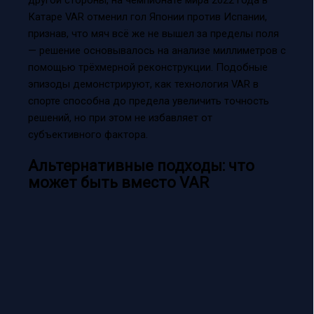
Катаре VAR отменил гол Японии против Испании,
признав, что мяч всё же не вышел за пределы поля
— решение основывалось на анализе миллиметров с
помощью трёхмерной реконструкции. Подобные
эпизоды демонстрируют, как технология VAR в
спорте способна до предела увеличить точность
решений, но при этом не избавляет от
субъективного фактора.
Альтернативные подходы: что
может быть вместо VAR