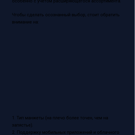
особенно с учётом расширяющегося ассортимента.
Чтобы сделать осознанный выбор, стоит обратить
внимание на:
1. Тип манжеты (на плечо более точен, чем на
запястье).
2. Поддержку мобильных приложений и облачного