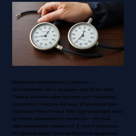
Измерение артериального давления —
неотъемлемая часть медицины уже более века.
Первые попытки зафиксировать этот показатель
относятся к середине XIX века. Итальянский врач
Скрипионе Рива-Роччи в 1896 году представил миру
прообраз современного тонометра — ртутный
сфигмоманометр с манжетой. А спустя несколько
лет русский хирург Николай Коротков предложил