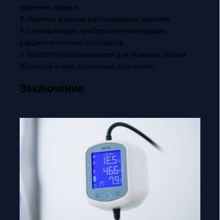
хранения данных.
3. Наличие функции распознавания аритмии.
4. Сертификацию прибора и рекомендации
кардиологических сообществ.
5. Удобство использования для пожилых людей
(большой экран, голосовые подсказки).
Заключение