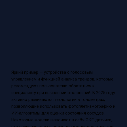
Яркий пример — устройства с голосовым
управлением и функцией анализа трендов, которые
рекомендуют пользователю обратиться к
специалисту при выявлении отклонений. В 2025 году
активно развиваются технологии в тонометрах,
позволяющие использовать фотоплетизмографию и
ИИ-алгоритмы для оценки состояния сосудов.
Некоторые модели включают в себя ЭКГ-датчики,
что превращает их в полноценные диагностические