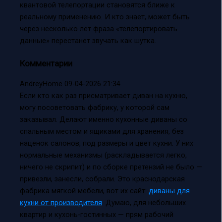
квантовой телепортации становятся ближе к
реальному применению. И кто знает, может быть
через несколько лет фраза «телепортировать
данные» перестанет звучать как шутка.
Комментарии
AndreyHome
09-04-2026 21:34
Если кто как раз присматривает диван на кухню,
могу посоветовать фабрику, у которой сам
заказывал. Делают именно кухонные диваны со
спальным местом и ящиками для хранения, без
наценок салонов, под размеры и цвет кухни. У них
нормальные механизмы (раскладывается легко,
ничего не скрипит) и по сборке претензий не было —
привезли, занесли, собрали. Это краснодарская
фабрика мягкой мебели, вот их сайт:
диваны для
кухни от производителя
. Думаю, для небольших
квартир и кухонь-гостинных — прям рабочий