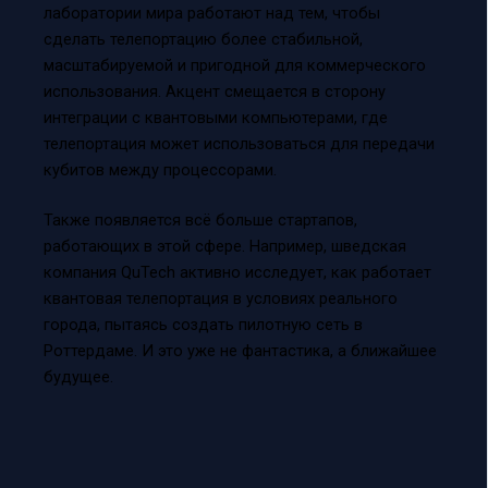
лаборатории мира работают над тем, чтобы
сделать телепортацию более стабильной,
масштабируемой и пригодной для коммерческого
использования. Акцент смещается в сторону
интеграции с квантовыми компьютерами, где
телепортация может использоваться для передачи
кубитов между процессорами.
Также появляется всё больше стартапов,
работающих в этой сфере. Например, шведская
компания QuTech активно исследует, как работает
квантовая телепортация в условиях реального
города, пытаясь создать пилотную сеть в
Роттердаме. И это уже не фантастика, а ближайшее
будущее.