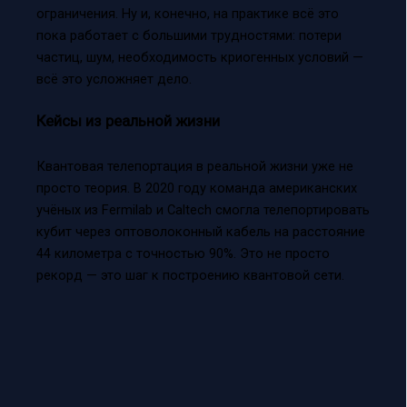
ограничения. Ну и, конечно, на практике всё это
пока работает с большими трудностями: потери
частиц, шум, необходимость криогенных условий —
всё это усложняет дело.
Кейсы из реальной жизни
Квантовая телепортация в реальной жизни уже не
просто теория. В 2020 году команда американских
учёных из Fermilab и Caltech смогла телепортировать
кубит через оптоволоконный кабель на расстояние
44 километра с точностью 90%. Это не просто
рекорд — это шаг к построению квантовой сети.