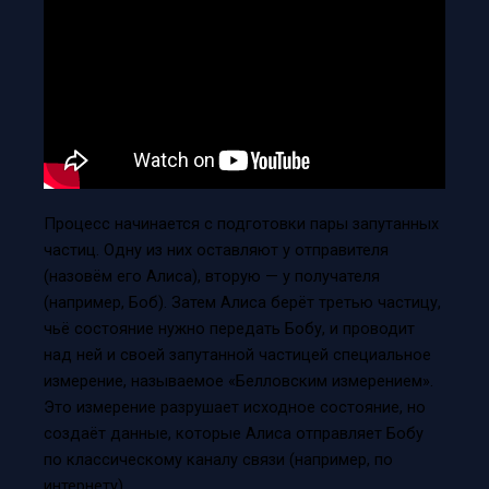
Процесс начинается с подготовки пары запутанных
частиц. Одну из них оставляют у отправителя
(назовём его Алиса), вторую — у получателя
(например, Боб). Затем Алиса берёт третью частицу,
чьё состояние нужно передать Бобу, и проводит
над ней и своей запутанной частицей специальное
измерение, называемое «Белловским измерением».
Это измерение разрушает исходное состояние, но
создаёт данные, которые Алиса отправляет Бобу
по классическому каналу связи (например, по
интернету).