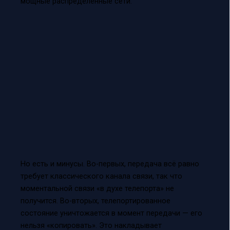
мощные распределённые сети.
Но есть и минусы. Во-первых, передача всё равно
требует классического канала связи, так что
моментальной связи «в духе телепорта» не
получится. Во-вторых, телепортированное
состояние уничтожается в момент передачи — его
нельзя «копировать». Это накладывает