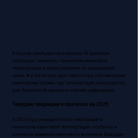
В Европе швейцарская компания ID Quantique
использует элементы технологии квантовой
телепортации в своих решениях по защищённой
связи. А в Китае уже идёт работа над спутниковыми
квантовыми сетями, где телепортация используется
для безопасной передачи ключей шифрования.
Текущие тенденции и прогнозы на 2025
К 2025 году ожидается рост инвестиций в
технологии квантовой телепортации, особенно в
контексте развития квантового интернета. Ведущие