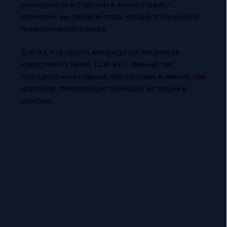
университеты и стартапы в вашей стране —
возможно, вы сможете стать частью этого нового
технологического витка.
Для тех, кто просто интересуется: следите за
новостями из Китая, США и ЕС. Именно там
сосредоточены главные лаборатории, и именно там
квантовая телепортация переходит из теории в
практику.