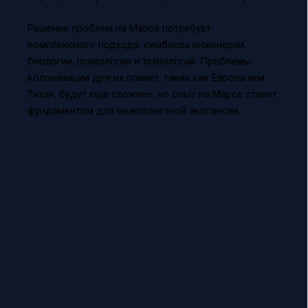
Решение проблем на Марсе потребует
комплексного подхода: симбиоза инженерии,
биологии, психологии и технологий. Проблемы
колонизации других планет, таких как Европа или
Титан, будут еще сложнее, но опыт на Марсе станет
фундаментом для межпланетной экспансии.