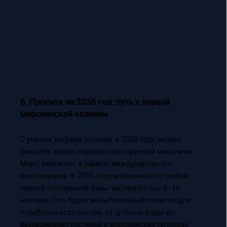
6. Прогноз на 2035 год: путь к первой
марсианской колонии
С учетом текущих успехов, к 2030 году можно
ожидать запуск первой пилотируемой миссии на
Марс, вероятно, в рамках международного
консорциума. К 2035 году возможна постройка
первой постоянной базы численностью 6–10
человек. Это будет испытательный полигон для
отработки всех систем: от добычи воды до
выращивания растений в марсианских теплицах.