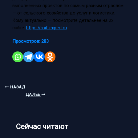
выполненных проектов по самым разным отраслям
— от сельского хозяйства до услуг и логистики.
Кому актуально — посмотрите детальнее на их
сайте:
https://roif-expert.ru
.
Просмотров:
283
НАЗАД
ДАЛЕЕ
Сейчас читают