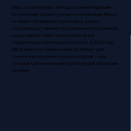
Марс не располагает легкодоступными водными
источниками. Однако ученые о колонизации Марса
не теряют оптимизма: спутниковые данные
подтверждают наличие подповерхностных залежей
льда в районе планетарных полюсов и в
определённых экваториальных зонах. В 2025 году
NASA запустило миссию Mars Ice Mapper для
точного картирования водных ресурсов — шаг,
который критически важен для будущей автономии
колоний.