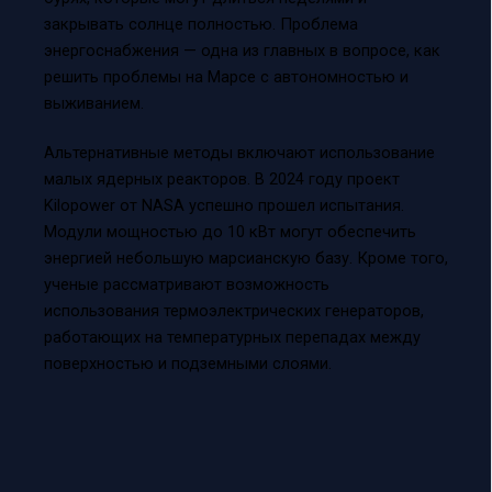
закрывать солнце полностью. Проблема
энергоснабжения — одна из главных в вопросе, как
решить проблемы на Марсе с автономностью и
выживанием.
Альтернативные методы включают использование
малых ядерных реакторов. В 2024 году проект
Kilopower от NASA успешно прошел испытания.
Модули мощностью до 10 кВт могут обеспечить
энергией небольшую марсианскую базу. Кроме того,
ученые рассматривают возможность
использования термоэлектрических генераторов,
работающих на температурных перепадах между
поверхностью и подземными слоями.