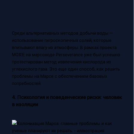
Среди альтернативных методов добычи воды —
использование гигроскопичных солей, которые
впитывают влагу из атмосферы. В рамках проекта
MOXIE на марсоходе Perseverance уже был успешно
протестирован метод извлечения кислорода из
углекислого газа. Это еще один способ, как решить
проблемы на Марсе с обеспечением базовых
потребностей.
4. Психология и поведенческие риски: человек
в изоляции