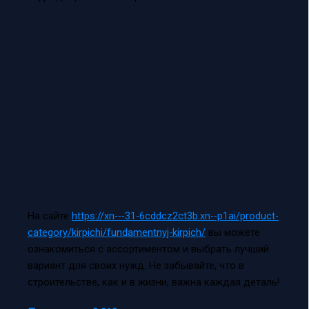
На сайте
https://xn---31-6cddcz2ct3b.xn--p1ai/product-
category/kirpichi/fundamentnyj-kirpich/
вы можете
ознакомиться с ассортиментом и выбрать лучший
вариант для своих нужд. Не забывайте, что в
строительстве, как и в жизни, важна каждая деталь!