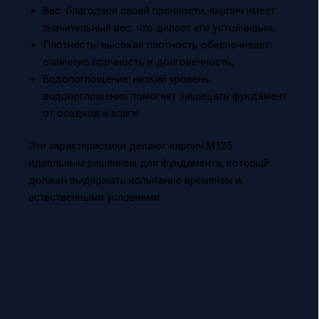
Вес: благодаря своей прочности, кирпич имеет
значительный вес, что делает его устойчивым;
Плотность: высокая плотность обеспечивает
отличную прочность и долговечность;
Водопоглощение: низкий уровень
водопоглощения помогает защищать фундамент
от осадков и влаги.
Эти характеристики делают кирпич М125
идеальным решением для фундамента, который
должен выдержать испытание временем и
естественными условиями.