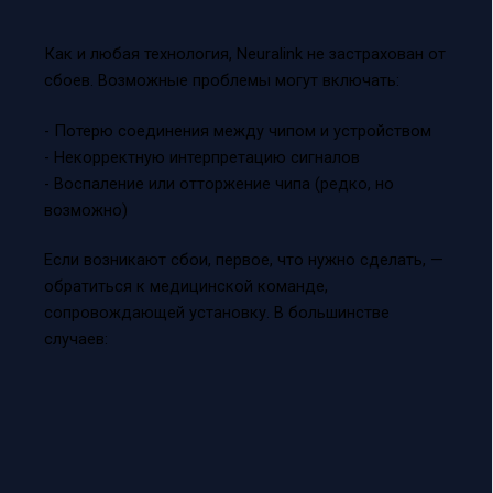
Как и любая технология, Neuralink не застрахован от
сбоев. Возможные проблемы могут включать:
- Потерю соединения между чипом и устройством
- Некорректную интерпретацию сигналов
- Воспаление или отторжение чипа (редко, но
возможно)
Если возникают сбои, первое, что нужно сделать, —
обратиться к медицинской команде,
сопровождающей установку. В большинстве
случаев: