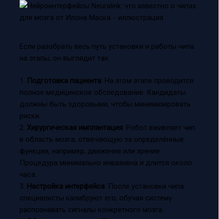
Если разобрать весь путь установки и работы чипа
на этапы, он выглядит так:
1.
Подготовка пациента
: На этом этапе проводится
полное медицинское обследование. Кандидаты
должны быть здоровыми, чтобы минимизировать
риски.
2.
Хирургическая имплантация
: Робот вживляет чип
в область мозга, отвечающую за определённые
функции, например, движение или зрение.
Процедура минимально инвазивна и длится около
часа.
3.
Настройка интерфейса
: После установки чипа
специалисты калибруют его, обучая систему
распознавать сигналы конкретного мозга.