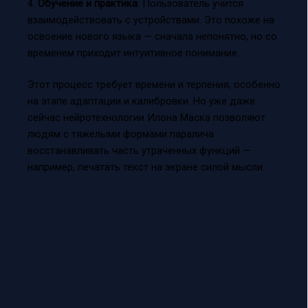
4.
Обучение и практика
: Пользователь учится
взаимодействовать с устройствами. Это похоже на
освоение нового языка — сначала непонятно, но со
временем приходит интуитивное понимание.
Этот процесс требует времени и терпения, особенно
на этапе адаптации и калибровки. Но уже даже
сейчас нейротехнологии Илона Маска позволяют
людям с тяжелыми формами паралича
восстанавливать часть утраченных функций —
например, печатать текст на экране силой мысли.