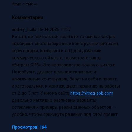
теме с умом.
Комментарии
andrey_build
16-04-2026 11:57
Кстати, по теме статьи: если кто-то сейчас как раз
подбирает светопрозрачные конструкции (витражи,
перегородки, козырьки и т.п.) для дома или
коммерческого объекта, посмотрите завод
«Витраж-СПб». Это производство полного цикла в
Петербурге, делают цельностеклянные и
алюминиевые конструкции, берут на себя и проект,
и изготовление, и монтаж, дают гарантию на работы
от 2 до 5 лет. У них на сайте
https://vitrag-spb.com
довольно наглядно расписаны варианты
остекления и примеры реализованных объектов —
удобно, чтобы прикинуть решения под свой проект.
Просмотров:
194