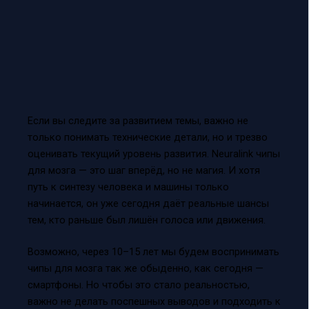
Если вы следите за развитием темы, важно не
только понимать технические детали, но и трезво
оценивать текущий уровень развития. Neuralink чипы
для мозга — это шаг вперёд, но не магия. И хотя
путь к синтезу человека и машины только
начинается, он уже сегодня даёт реальные шансы
тем, кто раньше был лишён голоса или движения.
Возможно, через 10–15 лет мы будем воспринимать
чипы для мозга так же обыденно, как сегодня —
смартфоны. Но чтобы это стало реальностью,
важно не делать поспешных выводов и подходить к