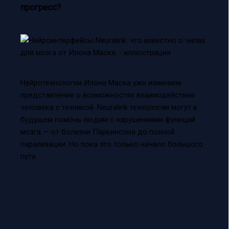
прогресс?
Нейротехнологии Илона Маска уже изменили
представление о возможностях взаимодействия
человека с техникой. Neuralink технологии могут в
будущем помочь людям с нарушениями функций
мозга — от болезни Паркинсона до полной
парализации. Но пока это только начало большого
пути.