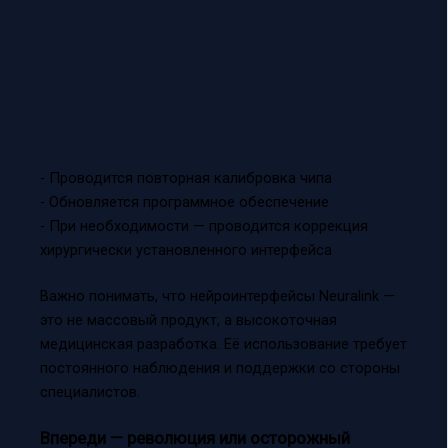
- Проводится повторная калибровка чипа
- Обновляется программное обеспечение
- При необходимости — проводится коррекция
хирургически установленного интерфейса
Важно понимать, что нейроинтерфейсы Neuralink —
это не массовый продукт, а высокоточная
медицинская разработка. Её использование требует
постоянного наблюдения и поддержки со стороны
специалистов.
Впереди — революция или осторожный