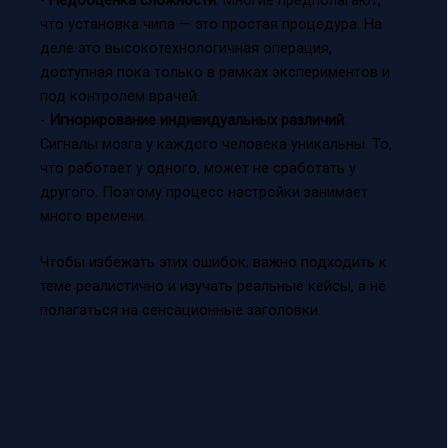
что установка чипа — это простая процедура. На
деле это высокотехнологичная операция,
доступная пока только в рамках экспериментов и
под контролем врачей.
-
Игнорирование индивидуальных различий
:
Сигналы мозга у каждого человека уникальны. То,
что работает у одного, может не сработать у
другого. Поэтому процесс настройки занимает
много времени.
Чтобы избежать этих ошибок, важно подходить к
теме реалистично и изучать реальные кейсы, а не
полагаться на сенсационные заголовки.