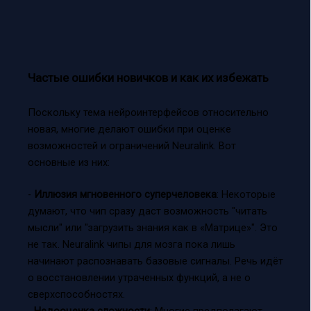
Частые ошибки новичков и как их избежать
Поскольку тема нейроинтерфейсов относительно
новая, многие делают ошибки при оценке
возможностей и ограничений Neuralink. Вот
основные из них:
-
Иллюзия мгновенного суперчеловека
: Некоторые
думают, что чип сразу даст возможность "читать
мысли" или "загрузить знания как в «Матрице»". Это
не так. Neuralink чипы для мозга пока лишь
начинают распознавать базовые сигналы. Речь идёт
о восстановлении утраченных функций, а не о
сверхспособностях.
-
Недооценка сложности
: Многие предполагают,