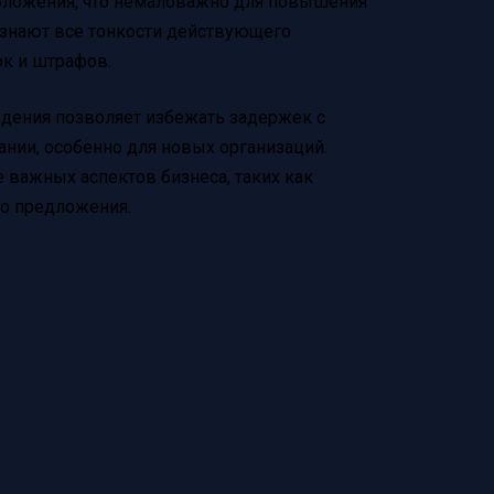
обложения, что немаловажно для повышения
 знают все тонкости действующего
ок и штрафов.
ждения позволяет избежать задержек с
ании, особенно для новых организаций.
 важных аспектов бизнеса, таких как
го предложения.