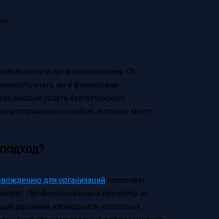
;
ны;
мательности и профессионализма. От
льность учета, но и финансовая
тавляющие услуги бухгалтерского
аспространенных ошибок, которые могут
подход?
овождению для организаций
позволяет
затрат. Профессиональный бухгалтер не
ейших решений, касающихся налоговых