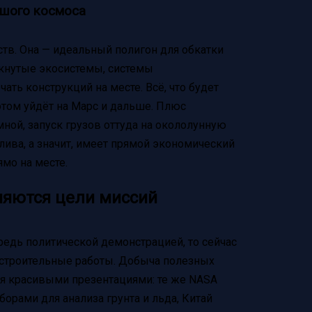
ьшого космоса
ств. Она — идеальный полигон для обкатки
мкнутые экосистемы, системы
ать конструкций на месте. Всё, что будет
отом уйдёт на Марс и дальше. Плюс
ной, запуск грузов оттуда на окололунную
ива, а значит, имеет прямой экономический
ямо на месте.
еняются цели миссий
редь политической демонстрацией, то сейчас
 строительные работы. Добыча полезных
я красивыми презентациями: те же NASA
орами для анализа грунта и льда, Китай