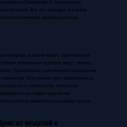
индийская Chandrayaan‑3 подтвердила
ое реголита. Всё это подводит к вполне
ысл реально начинать промышленную
рвую очередь южный полюс. Орбитальные
стоянно затенённых кратерах могут лежать
литом. Параллельно оценивается содержание
 элементов. Хотя сказки про «заберём весь
ка далеки от реальности, локальное
материалов выглядит куда более
ётом успехов химического анализа грунта
уне: от модулей к