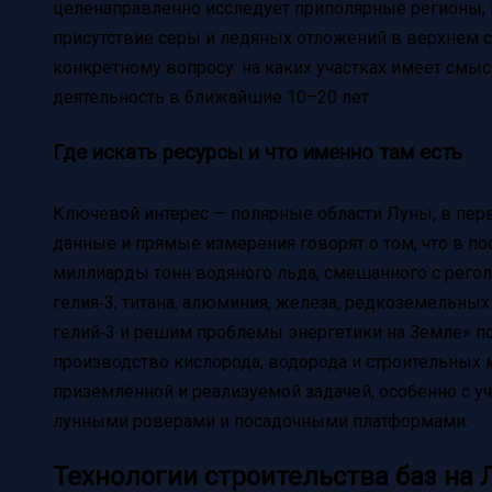
целенаправленно исследует приполярные регионы, 
присутствие серы и ледяных отложений в верхнем сл
конкретному вопросу: на каких участках имеет см
деятельность в ближайшие 10–20 лет.
Где искать ресурсы и что именно там есть
Ключевой интерес — полярные области Луны, в пе
данные и прямые измерения говорят о том, что в по
миллиарды тонн водяного льда, смешанного с рего
гелия‑3, титана, алюминия, железа, редкоземельных
гелий‑3 и решим проблемы энергетики на Земле» по
производство кислорода, водорода и строительных 
приземлённой и реализуемой задачей, особенно с уч
лунными роверами и посадочными платформами.
Технологии строительства баз на Л