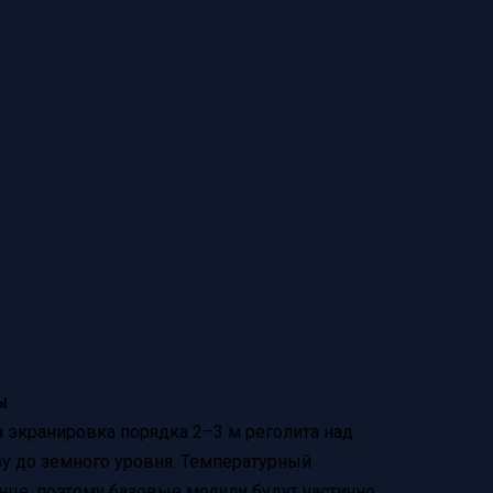
ы
 экранировка порядка 2–3 м реголита над
у до земного уровня. Температурный
олнце, поэтому базовые модули будут частично