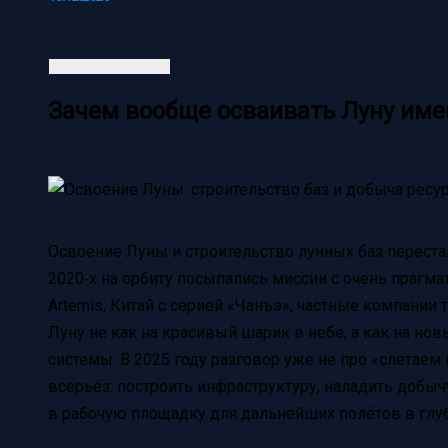
Зачем вообще осваивать Луну име
Освоение Луны и строительство лунных баз перестал
2020‑х на орбиту посыпались миссии с очень прагм
Artemis, Китай с серией «Чанъэ», частные компании ти
Луну не как на красивый шарик в небе, а как на 
системы. В 2025 году разговор уже не про «слетаем и
всерьёз: построить инфраструктуру, наладить добы
в рабочую площадку для дальнейших полётов в глу