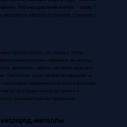
ирями». Рабочее давление внутри — около 1
ь нагрузку на корпуса и упрощать стыковку с
нарии предполагают, что первые этапы
е автономные роверы‑«муравьи» за месяцы
нели, проложить кабели, частично засыпать
у. Прототипы таких систем тестируются на
 с оператором задерживается и есть большие
ается на стадии тонкой настройки и
ибкость решений важнее идеальной
 кислород, металлы