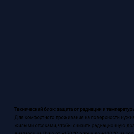
Технический блок: защита от радиации и температур
Для комфортного проживания на поверхности нужна
жилыми отсеками, чтобы снизить радиационную доз
диапазон на Луне от −170 °C в тени до +120 °C на с