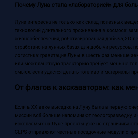
Почему Луна стала «лабораторией» для бол
Луна интересна не только как склад полезных веще
технологий длительного проживания в космосе: за
жизнеобеспечения, роботизированная добыча, 3D‑печ
отработано на лунных базах для добычи ресурсов, п
логистика: гравитация Луны в шесть раз меньше зем
или межпланетную траекторию требует меньше топл
смысл, если удастся делать топливо и материалы пр
От флагов к экскаваторам: как м
Если в XX веке высадка на Луну была в первую оче
миссии всё больше напоминают геологоразведку и
ископаемых на Луне проекты уже не ограничиваютс
CLPS отправляют частные посадочные модули с приб