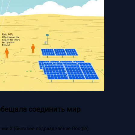
 обещала соединить мир
нии X (бывшее подразделение Google),