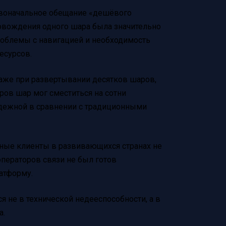
рвоначальное обещание «дешёвого
провождения одного шара была значительно
облемы с навигацией и необходимость
есурсов.
Даже при развертывании десятков шаров,
ров шар мог сместиться на сотни
адежной в сравнении с традиционными
ьные клиенты в развивающихся странах не
операторов связи не был готов
атформу.
ся не в технической недееспособности, а в
а.