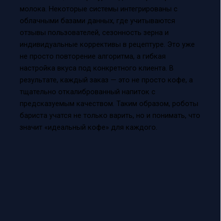
молока. Некоторые системы интегрированы с
облачными базами данных, где учитываются
отзывы пользователей, сезонность зерна и
индивидуальные коррективы в рецептуре. Это уже
не просто повторение алгоритма, а гибкая
настройка вкуса под конкретного клиента. В
результате, каждый заказ — это не просто кофе, а
тщательно откалиброванный напиток с
предсказуемым качеством. Таким образом, роботы
бариста учатся не только варить, но и понимать, что
значит «идеальный кофе» для каждого.