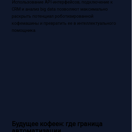
Использование API-интерфейсов, подключение к
CRM и анализ big data позволяют максимально
раскрыть потенциал роботизированной
кофемашины и превратить ее в интеллектуального
помощника.
Будущее кофеен: где граница
автоматизации