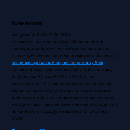
Комментарии
audi_master
07-04-2026 00:05
Если кто из владельцев Audi в Москве ломал
голову, куда обратиться, чтобы не нарваться на
«гаражный» сервис, советую посмотреть вот сюда:
специализированный сервис по ремонту Audi
.
Делают нормальную компьютерную диагностику,
берутся и за А3, и за А4–А8, Q3–Q8, плюс
регламентное ТО. Позиционируются как клубный
сервис и партнер Ауди-клуба, поэтому к типовым
болячкам относятся с пониманием и опытом, а не
методом тыка. Цены не самые низкие в городе, зато
по качеству и подходу, на мой взгляд, оно того
стоит.