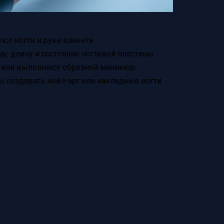
т ногти и руки клиента.
, длину и состояние ногтевой пластины.
к или выполняют обрезной маникюр.
ы создавать нейл-арт или накладные ногти