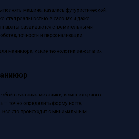
выполнять машина, казалась футуристической.
же стал реальностью в салонах и даже
аппараты развиваются стремительными
бства, точности и персонализации.
для маникюра, какие технологии лежат в их
маникюр
обой сочетание механики, компьютерного
ча — точно определить форму ногтя,
к. Всё это происходит с минимальным