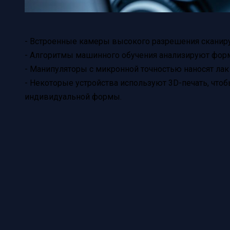
- Встроенные камеры высокого разрешения сканирую
- Алгоритмы машинного обучения анализируют форму
- Манипуляторы с микронной точностью наносят ла
- Некоторые устройства используют 3D-печать, чтоб
индивидуальной формы.