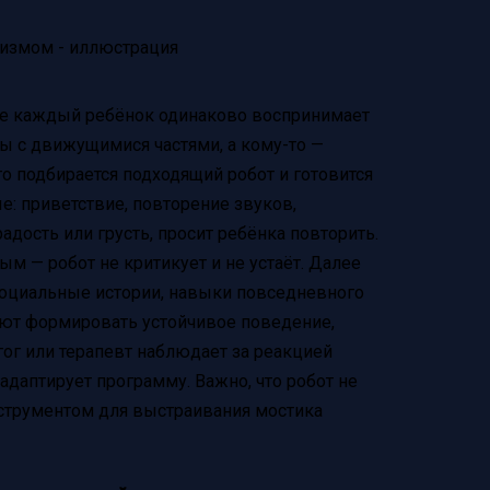
 Не каждый ребёнок одинаково воспринимает
ты с движущимися частями, а кому-то —
го подбирается подходящий робот и готовится
е: приветствие, повторение звуков,
адость или грусть, просит ребёнка повторить.
ым — робот не критикует и не устаёт. Далее
социальные истории, навыки повседневного
яют формировать устойчивое поведение,
гог или терапевт наблюдает за реакцией
адаптирует программу. Важно, что робот не
инструментом для выстраивания мостика