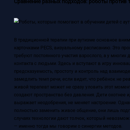
Сравнение разных подходов: роботы против 
В традиционной терапии при аутизме основное внима
карточками PECS, визуальному расписанию. Это про
требуют постоянного участия взрослого, а у многих 
контакта с людьми. Здесь и вступают в игру иннова
предсказуемость, простоту и контроль над взаимод
замедлить темп речи, если видит, что ребёнок не реа
живой терапевт может не сразу уловить этот момен
создают пространство без давления. Дети охотнее ид
выражает неодобрения, не меняет настроение. Одна
полностью заменить живое общение, они лишь подг
случаях технологии дают толчок, который невозмож
— именно тогда мы говорим о синергии методов.