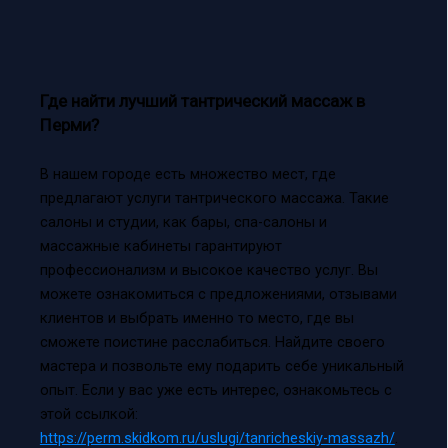
Где найти лучший тантрический массаж в
Перми?
В нашем городе есть множество мест, где
предлагают услуги тантрического массажа. Такие
салоны и студии, как бары, спа-салоны и
массажные кабинеты гарантируют
профессионализм и высокое качество услуг. Вы
можете ознакомиться с предложениями, отзывами
клиентов и выбрать именно то место, где вы
сможете поистине расслабиться. Найдите своего
мастера и позвольте ему подарить себе уникальный
опыт. Если у вас уже есть интерес, ознакомьтесь с
этой ссылкой:
https://perm.skidkom.ru/uslugi/tanricheskiy-massazh/
.