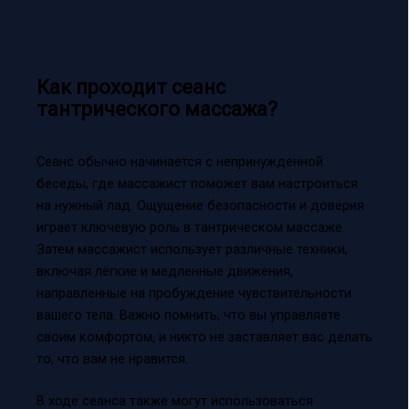
Как проходит сеанс
тантрического массажа?
Сеанс обычно начинается с непринужденной
беседы, где массажист поможет вам настроиться
на нужный лад. Ощущение безопасности и доверия
играет ключевую роль в тантрическом массаже.
Затем массажист использует различные техники,
включая лёгкие и медленные движения,
направленные на пробуждение чувствительности
вашего тела. Важно помнить, что вы управляете
своим комфортом, и никто не заставляет вас делать
то, что вам не нравится.
В ходе сеанса также могут использоваться