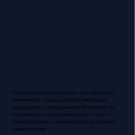
Тантрический массаж в Перми – это прекрасная
возможность открыть для себя новые грани
удовольствия и самоосознания. Используйте эту
возможность, чтобы поразмышлять о том, что
скрыто внутри вас, и научиться больше доверять
своим чувствам.