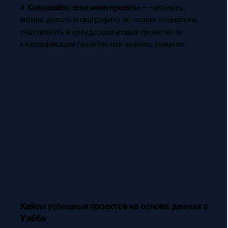
4.
Создавайте свои мини-проекты
— например,
можно делать инфографику по новым открытиям,
участвовать в краудсорсинговых проектах по
классификации галактик или анализу снимков.
Кейсы успешных проектов на основе данных с
Уэбба