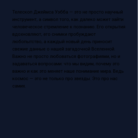
Телескоп Джеймса Уэбба — это не просто научный
инструмент, а символ того, как далеко может зайти
человеческое стремление к познанию. Его открытия
вдохновляют, его снимки пробуждают
любопытство, а каждый новый день приносит
свежие данные о нашей загадочной Вселенной.
Важно не просто любоваться фотографиями, но и
задаваться вопросами: что мы видим, почему это
важно и как это меняет наше понимание мира. Ведь
космос — это не только про звезды. Это про нас
самих.