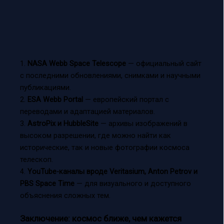
1.
NASA Webb Space Telescope
— официальный сайт
с последними обновлениями, снимками и научными
публикациями.
2.
ESA Webb Portal
— европейский портал с
переводами и адаптацией материалов.
3.
AstroPix и HubbleSite
— архивы изображений в
высоком разрешении, где можно найти как
исторические, так и новые фотографии космоса
телескоп.
4.
YouTube-каналы вроде Veritasium, Anton Petrov и
PBS Space Time
— для визуального и доступного
объяснения сложных тем.
Заключение: космос ближе, чем кажется