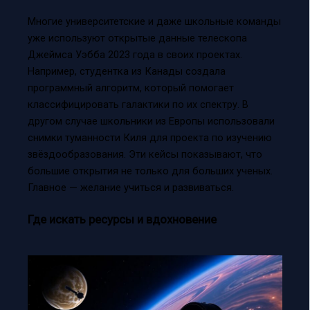
Многие университетские и даже школьные команды
уже используют открытые данные телескопа
Джеймса Уэбба 2023 года в своих проектах.
Например, студентка из Канады создала
программный алгоритм, который помогает
классифицировать галактики по их спектру. В
другом случае школьники из Европы использовали
снимки туманности Киля для проекта по изучению
звёздообразования. Эти кейсы показывают, что
большие открытия не только для больших ученых.
Главное — желание учиться и развиваться.
Где искать ресурсы и вдохновение