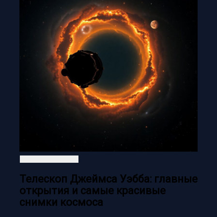
Телескоп Джеймса Уэбба: главные
открытия и самые красивые
снимки космоса