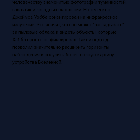
человечеству знаменитые фотографии туманностей,
галактик и звёздных скоплений. Но телескоп
Джеймса Уэбба ориентирован на инфракрасное
излучение. Это значит, что он может "заглядывать"
за пылевые облака и видеть объекты, которые
Хаббл просто не фиксировал. Такой подход
позволил значительно расширить горизонты
наблюдения и получить более полную картину
устройства Вселенной.