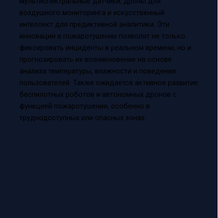
мультиспектральные датчики, дроны для
воздушного мониторинга и искусственный
интеллект для предиктивной аналитики. Эти
инновации в пожаротушении позволят не только
фиксировать инциденты в реальном времени, но и
прогнозировать их возникновение на основе
анализа температуры, влажности и поведения
пользователей. Также ожидается активное развитие
беспилотных роботов и автономных дронов с
функцией пожаротушения, особенно в
труднодоступных или опасных зонах.