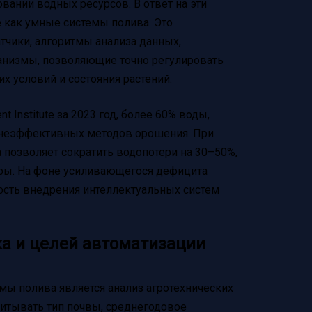
ании водных ресурсов. В ответ на эти
 как умные системы полива. Это
тчики, алгоритмы анализа данных,
анизмы, позволяющие точно регулировать
х условий и состояния растений.
t Institute за 2023 год, более 60% воды,
а неэффективных методов орошения. При
 позволяет сократить водопотери на 30–50%,
уры. На фоне усиливающегося дефицита
ость внедрения интеллектуальных систем
ка и целей автоматизации
ы полива является анализ агротехнических
читывать тип почвы, среднегодовое