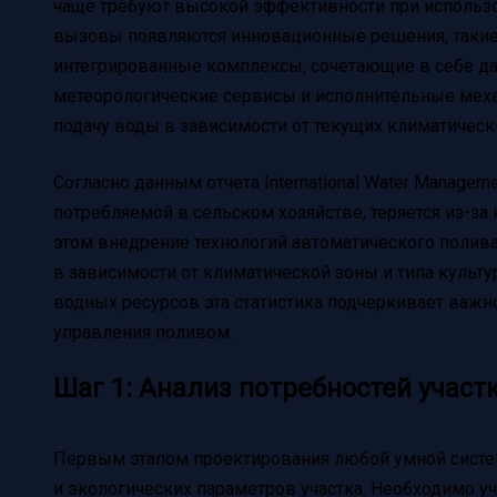
чаще требуют высокой эффективности при использов
вызовы появляются инновационные решения, такие
интегрированные комплексы, сочетающие в себе да
метеорологические сервисы и исполнительные мех
подачу воды в зависимости от текущих климатически
Согласно данным отчета International Water Managemen
потребляемой в сельском хозяйстве, теряется из-з
этом внедрение технологий автоматического полива
в зависимости от климатической зоны и типа культ
водных ресурсов эта статистика подчеркивает важн
управления поливом.
Шаг 1: Анализ потребностей участ
Первым этапом проектирования любой умной систем
и экологических параметров участка. Необходимо у