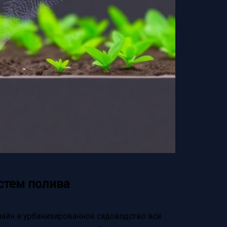
стем полива
айн и урбанизированное садоводство всё