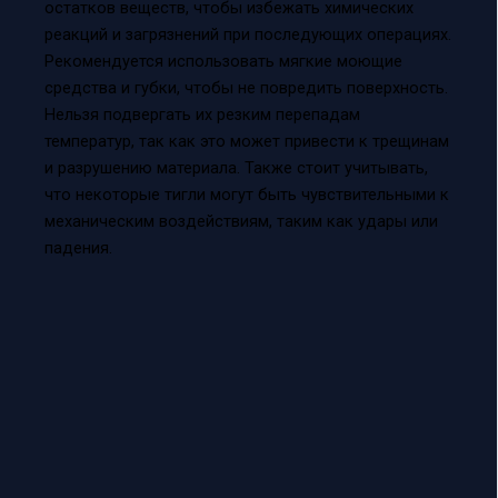
остатков веществ, чтобы избежать химических
реакций и загрязнений при последующих операциях.
Рекомендуется использовать мягкие моющие
средства и губки, чтобы не повредить поверхность.
Нельзя подвергать их резким перепадам
температур, так как это может привести к трещинам
и разрушению материала. Также стоит учитывать,
что некоторые тигли могут быть чувствительными к
механическим воздействиям, таким как удары или
падения.