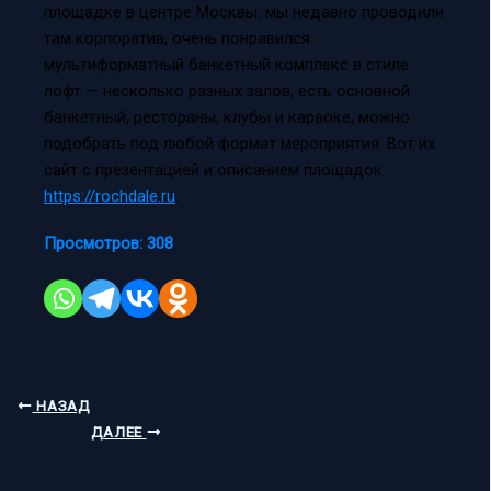
площадке в центре Москвы: мы недавно проводили
там корпоратив, очень понравился
мультиформатный банкетный комплекс в стиле
лофт — несколько разных залов, есть основной
банкетный, рестораны, клубы и караоке, можно
подобрать под любой формат мероприятия. Вот их
сайт с презентацией и описанием площадок:
https://rochdale.ru
.
Просмотров:
308
НАЗАД
ДАЛЕЕ