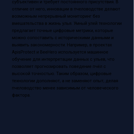
субъективен и требует постоянного присутствия. В
отличие от него, инновации в пчеловодстве делают
возможным непрерывный мониторинг без
вмешательства в жизнь улья. Умный улей технологии
предлагает точные цифровые метрики, которые
можно сопоставить с историческими данными и
выявить закономерности. Например, в проектах
ApisProtect и BeeHero используется машинное
обучение для интерпретации данных с ульев, что
позволяет прогнозировать поведение пчёл с
высокой точностью. Таким образом, цифровые
технологии дополняют, а не заменяют опыт, делая
пчеловодство менее зависимым от человеческого
фактора.