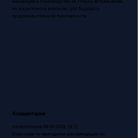
инновации в пчеловодстве не только актуальными,
но и критически важными для будущего
продовольственной безопасности.
Комментарии
elenasmirnova
08-06-2026 18:12
Если кому-то пригодится рекомендация по