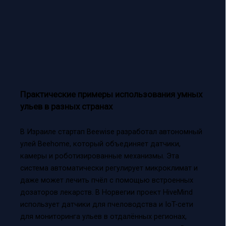
Практические примеры использования умных
ульев в разных странах
В Израиле стартап Beewise разработал автономный
улей Beehome, который объединяет датчики,
камеры и роботизированные механизмы. Эта
система автоматически регулирует микроклимат и
даже может лечить пчёл с помощью встроенных
дозаторов лекарств. В Норвегии проект HiveMind
использует датчики для пчеловодства и IoT-сети
для мониторинга ульев в отдалённых регионах,