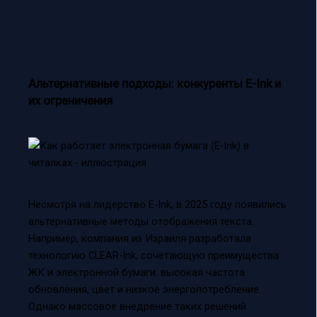
Альтернативные подходы: конкуренты E-Ink и
их ограничения
Несмотря на лидерство E-Ink, в 2025 году появились
альтернативные методы отображения текста.
Например, компания из Израиля разработала
технологию CLEAR-Ink, сочетающую преимущества
ЖК и электронной бумаги: высокая частота
обновления, цвет и низкое энергопотребление.
Однако массовое внедрение таких решений