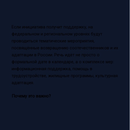
Если инициатива получит поддержку, на
федеральном и региональном уровнях будут
проводиться тематические мероприятия,
посвящённые возвращению соотечественников и их
адаптации в России. Речь идёт не просто о
формальной дате в календаре, а о комплексе мер:
информационная поддержка, помощь в
трудоустройстве, жилищные программы, культурная
адаптация.
Почему это важно?